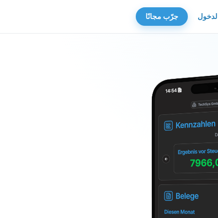
لدخول
جرّب مجانًا