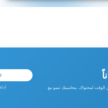
ً
ا
ن الوقت لمحتواك. محاسبتك تنمو مع
أو
اح