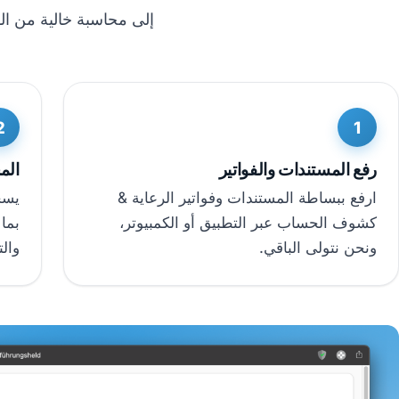
إلى محاسبة خالية من الهموم في 
2
1
رفع المستندات والفواتير
الم
ارفع ببساطة المستندات وفواتير الرعاية &
يسج
كشوف الحساب عبر التطبيق أو الكمبيوتر،
بما
ونحن نتولى الباقي.
والت