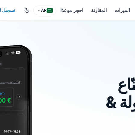
الميزات
المقارنة
احجز موعدًا
تسجيل ا
AR
اع
لة &