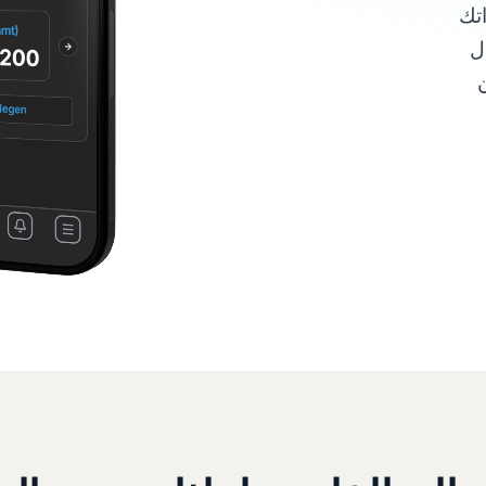
داتك
ل