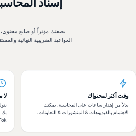
إسناد المحاسبة
بصفتك مؤثراً أو صانع محتوى، ت
المواعيد الضريبية النهائية والم
وقت أكثر لمحتواك
لا 
بدلاً من إهدار ساعات على المحاسبة، يمكنك
نتول
الاهتمام بالفيديوهات & المنشورات & التعاونات.
بك –
ok.