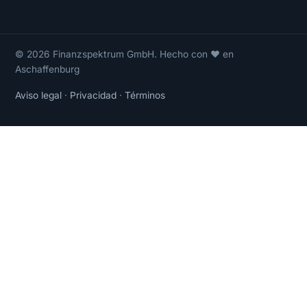
© 2026 Finanzspektrum GmbH. Hecho con ❤ en
Aschaffenburg
Aviso legal
·
Privacidad
·
Términos