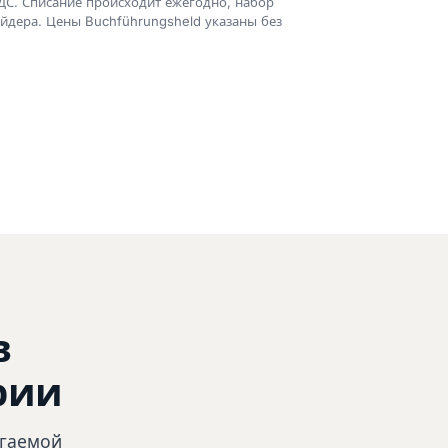
 НДС. Списание происходит ежегодно, набор
айдера. Цены Buchführungsheld указаны без
в
ерии
агаемой