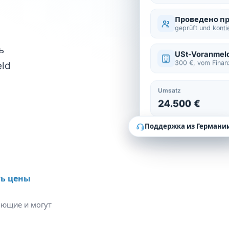
Проведено п
geprüft und konti
ь
USt-Voranmel
300 €, vom Finan
eld
Umsatz
24.500 €
Поддержка из Германи
ь цены
ающие и могут