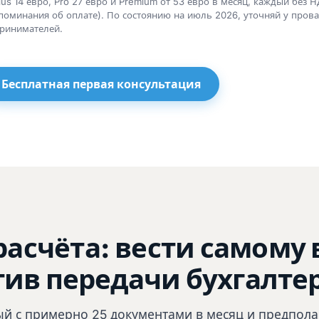
Plus 14 евро, Pro 27 евро и Premium от 53 евро в месяц, каждый без
апоминания об оплате). По состоянию на июль 2026, уточняй у пров
принимателей.
Бесплатная первая консультация
асчёта: вести самому 
отив передачи бухгалт
й с примерно 25 документами в месяц и предпол