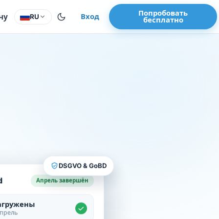
Попробовать
чу
Вход
RU
бесплатно
DSGVO & GoBD
d
Апрель завершён
агружены
апрель