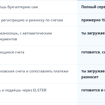
ёшь бухгалтерию сам
Полный серв
 регистрацию и разноску по счетам
примерно 15
разносишь, с автоматическим
ты загружае
окументов
яющиеся счета
готовится, с
ковские счета и сопоставлять платежи
ты загружае
разносит
ь и подаёшь через ELSTER
готовится и 