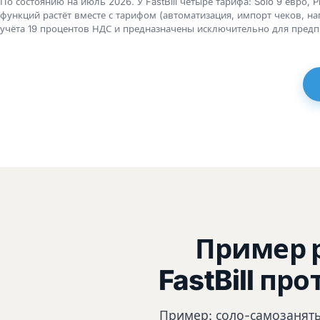
По состоянию на июль 2026. У FastBill четыре тарифа: Solo 9 евро, 
функций растёт вместе с тарифом (автоматизация, импорт чеков, н
учёта 19 процентов НДС и предназначены исключительно для пред
Пример р
FastBill пр
Пример: соло-самозаняты