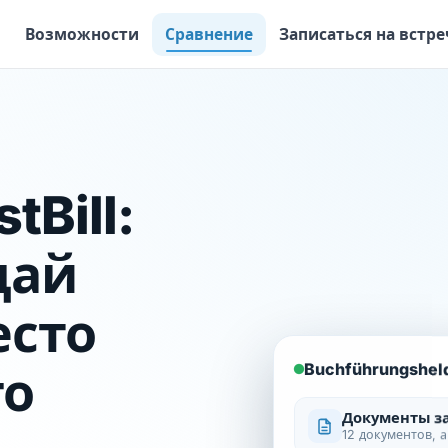
Возможности
Сравнение
Записаться на встре
tBill:
дай
есто
Buchführungshel
го
Документы з
12 документов, 