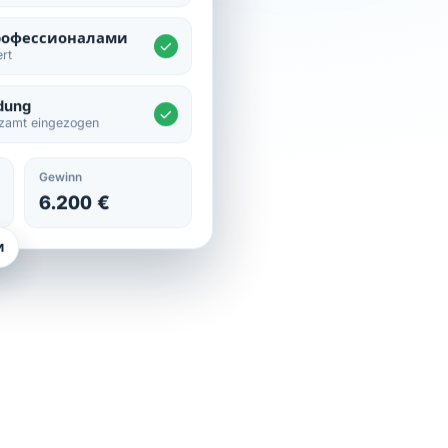
рофессионалами
ert
dung
zamt eingezogen
Gewinn
6.200 €
и