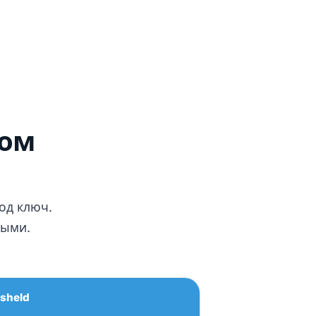
мом
од ключ.
ными.
sheld