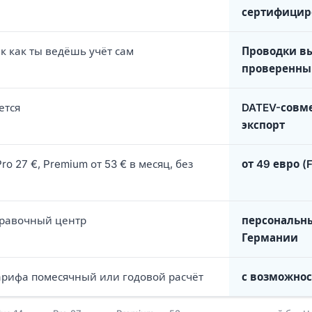
сертифицир
ак как ты ведёшь учёт сам
Проводки в
проверенны
ется
DATEV-совме
экспорт
 Pro 27 €, Premium от 53 € в месяц, без
от 49 евро (
правочный центр
персональны
Германии
тарифа помесячный или годовой расчёт
с возможно