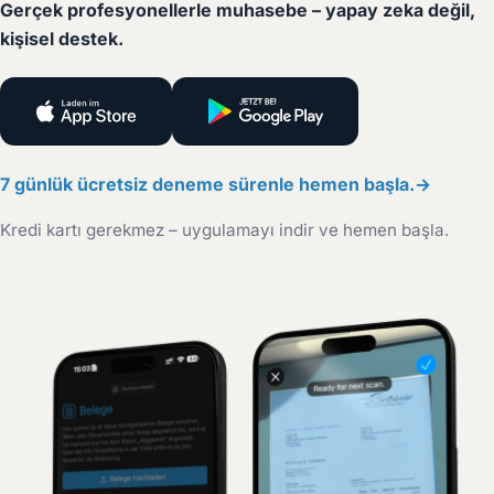
Gerçek profesyonellerle muhasebe – yapay zeka değil,
kişisel destek.
7 günlük ücretsiz deneme sürenle hemen başla.
Kredi kartı gerekmez – uygulamayı indir ve hemen başla.