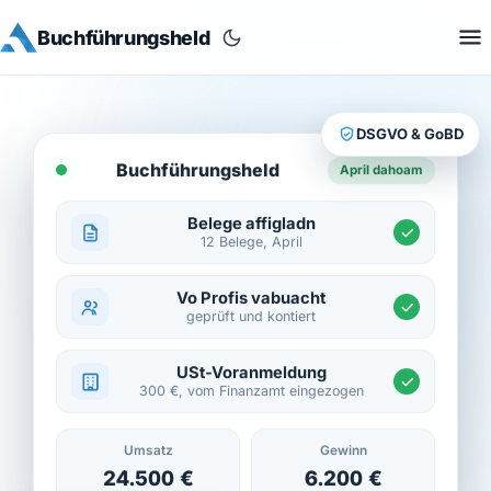
Buchführungsheld
DSGVO & GoBD
Buchführungsheld
April dahoam
Belege affigladn
12 Belege, April
Vo Profis vabuacht
geprüft und kontiert
USt-Voranmeldung
300 €, vom Finanzamt eingezogen
Umsatz
Gewinn
24.500 €
6.200 €