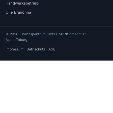
Handwerksbetrieb
Olle Branchna
© 2026 Finanzspektrum GmbH. Mit ❤ gmacht z'
Aschaffnburg
Impressum
·
Datnschutz
·
AGB