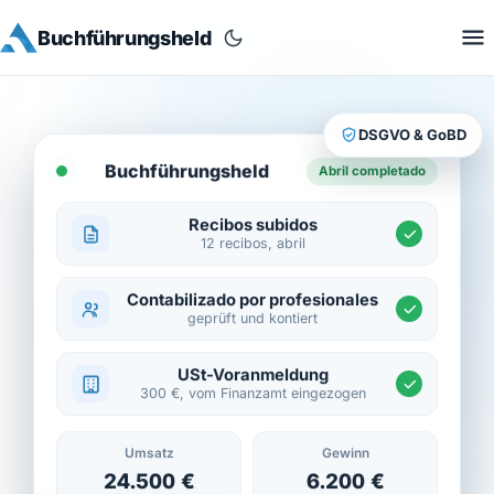
Buchführungsheld
DSGVO & GoBD
Buchführungsheld
Abril completado
Recibos subidos
12 recibos, abril
Contabilizado por profesionales
geprüft und kontiert
USt-Voranmeldung
300 €, vom Finanzamt eingezogen
Umsatz
Gewinn
24.500 €
6.200 €