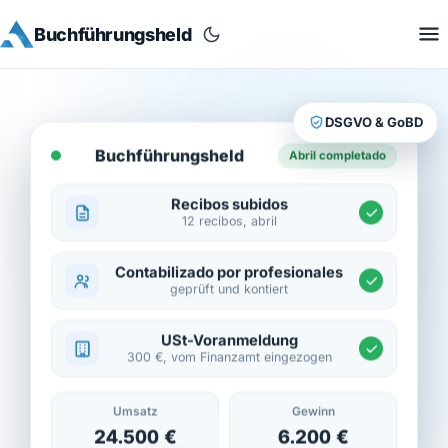
Buchführungsheld
DSGVO & GoBD
Buchführungsheld
Abril completado
Recibos subidos
12 recibos, abril
Contabilizado por profesionales
geprüft und kontiert
USt-Voranmeldung
300 €, vom Finanzamt eingezogen
Umsatz
Gewinn
24.500 €
6.200 €