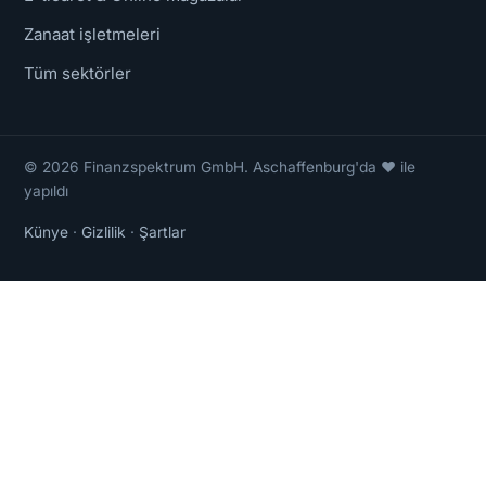
Zanaat işletmeleri
Tüm sektörler
© 2026 Finanzspektrum GmbH. Aschaffenburg'da ❤ ile
yapıldı
Künye
·
Gizlilik
·
Şartlar