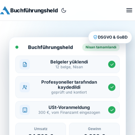
Buchführungsheld
DSGVO & GoBD
Buchführungsheld
Nisan tamamlandı
Belgeler yüklendi
12 belge, Nisan
Profesyoneller tarafından
kaydedildi
geprüft und kontiert
USt-Voranmeldung
300 €, vom Finanzamt eingezogen
Umsatz
Gewinn