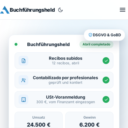
Buchführungsheld
DSGVO & GoBD
Buchführungsheld
Abril completado
Recibos subidos
12 recibos, abril
Contabilizado por profesionales
geprüft und kontiert
USt-Voranmeldung
300 €, vom Finanzamt eingezogen
Umsatz
Gewinn
24.500 €
6.200 €