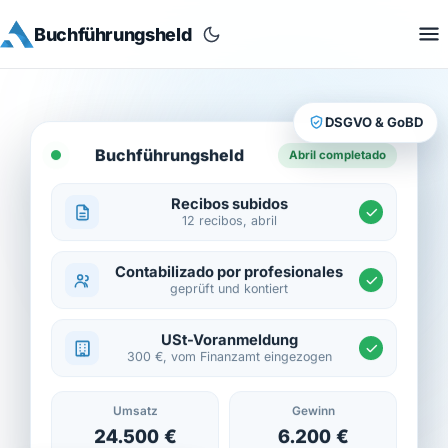
Buchführungsheld
DSGVO & GoBD
Buchführungsheld
Abril completado
Recibos subidos
12 recibos, abril
Contabilizado por profesionales
geprüft und kontiert
USt-Voranmeldung
300 €, vom Finanzamt eingezogen
Umsatz
Gewinn
24.500 €
6.200 €