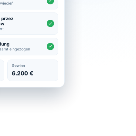
wiecień
 przez
ów
ert
dung
zamt eingezogen
Gewinn
6.200 €