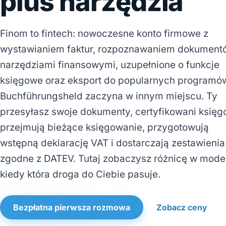
plus narzędzia
Finom to fintech: nowoczesne konto firmowe z
wystawianiem faktur, rozpoznawaniem dokumentó
narzędziami finansowymi, uzupełnione o funkcje
księgowe oraz eksport do popularnych programó
Buchführungsheld zaczyna w innym miejscu. Ty
przesyłasz swoje dokumenty, certyfikowani księg
przejmują bieżące księgowanie, przygotowują
wstępną deklarację VAT i dostarczają zestawienia
zgodne z DATEV. Tutaj zobaczysz różnicę w model
kiedy która droga do Ciebie pasuje.
Bezpłatna pierwsza rozmowa
Zobacz ceny