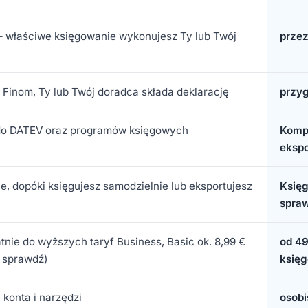
 – właściwe księgowanie wykonujesz Ty lub Twój
prze
z Finom, Ty lub Twój doradca składa deklarację
przyg
y do DATEV oraz programów księgowych
Kompa
ekspo
ie, dopóki księgujesz samodzielnie lub eksportujesz
Księg
spra
tnie do wyższych taryf Business, Basic ok. 8,99 €
od 49
, sprawdź)
księ
konta i narzędzi
osobi