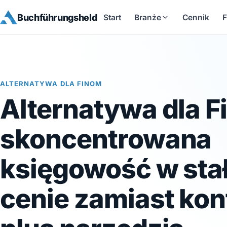
Buchführungsheld
Start
Branże
Cennik
F
ALTERNATYWA DLA FINOM
Alternatywa dla F
skoncentrowana
księgowość w stał
cenie zamiast kon