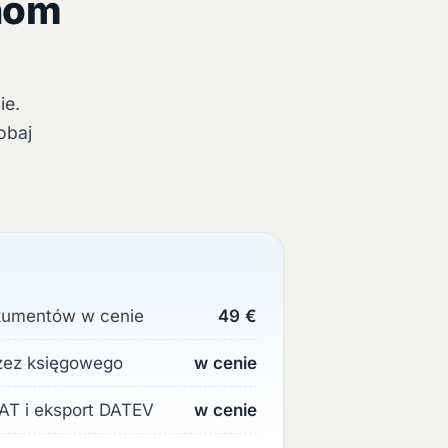
inom
ie.
obaj
okumentów w cenie
49 €
rzez księgowego
w cenie
VAT i eksport DATEV
w cenie