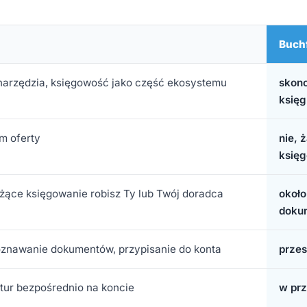
Buch
narzędzia, księgowość jako część ekosystemu
skonc
księg
em oferty
nie, 
księ
ieżące księgowanie robisz Ty lub Twój doradca
około
doku
znawanie dokumentów, przypisanie do konta
przes
ktur bezpośrednio na koncie
w prz