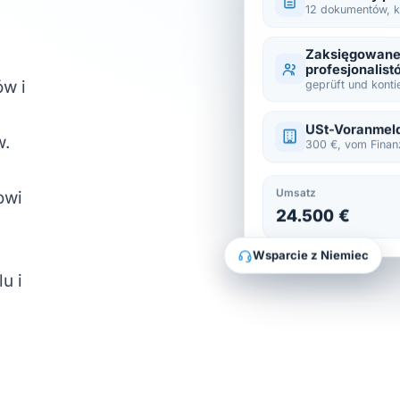
12 dokumentów, k
Zaksięgowane
profesjonalist
w i
geprüft und konti
USt-Voranmel
w.
300 €, vom Finan
Umsatz
owi
24.500 €
Wsparcie z Niemiec
u i