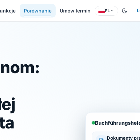
unkcje
Porównanie
Umów termin
L
PL
inom:
ej
ta
Buchführungshel
Dokumenty pr