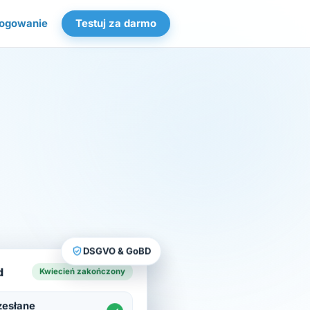
ogowanie
Testuj za darmo
DSGVO & GoBD
d
Kwiecień zakończony
zesłane