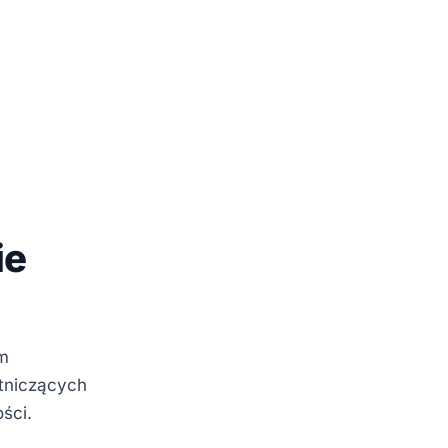
ie
em
tniczących
ści.