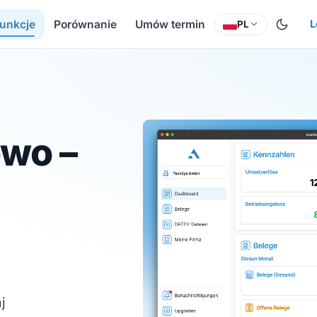
unkcje
Porównanie
Umów termin
L
PL
wo –
j