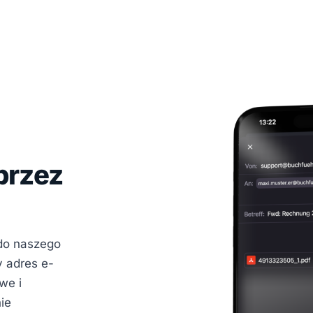
przez
do naszego
 adres e-
we i
ie