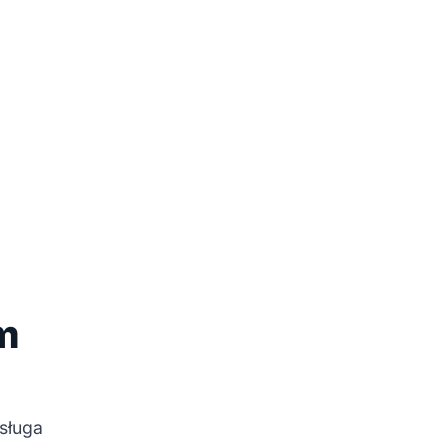
m
sługa