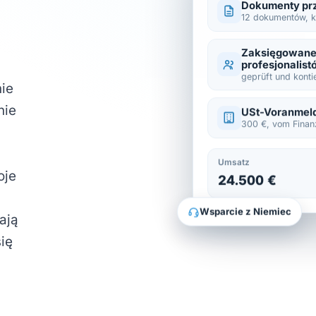
Dokumenty pr
12 dokumentów, k
Zaksięgowane
profesjonalist
geprüft und konti
ie
nie
USt-Voranmel
300 €, vom Finan
Umsatz
oje
24.500 €
Wsparcie z Niemiec
ają
się