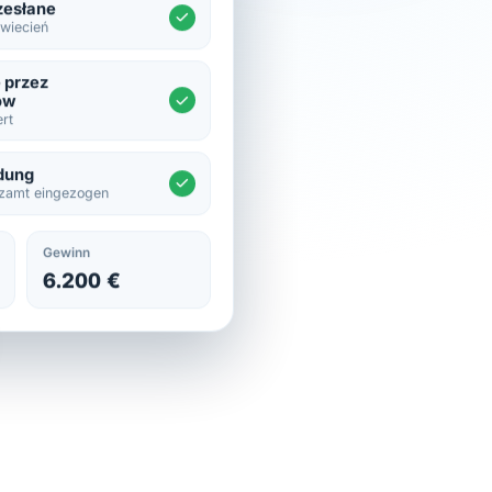
zesłane
wiecień
 przez
ów
ert
dung
zamt eingezogen
Gewinn
6.200 €