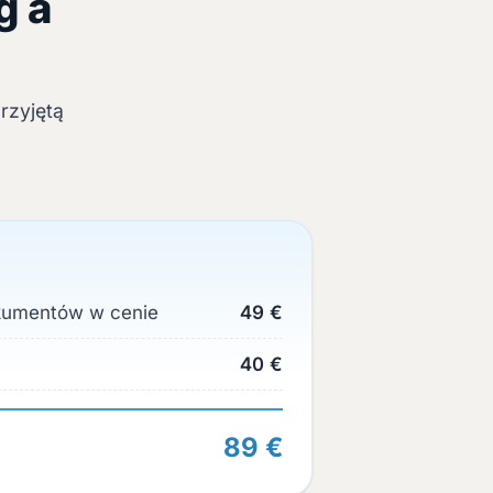
g a
rzyjętą
okumentów w cenie
49 €
40 €
89 €