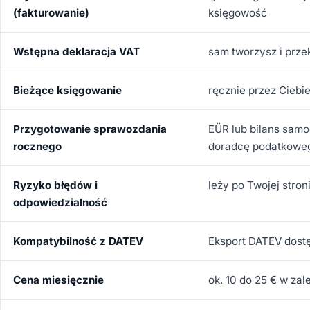
(fakturowanie)
księgowość
Wstępna deklaracja VAT
sam tworzysz i prz
Bieżące księgowanie
ręcznie przez Ciebi
Przygotowanie sprawozdania
EÜR lub bilans samo
rocznego
doradcę podatkowe
Ryzyko błędów i
leży po Twojej stro
odpowiedzialność
Kompatybilność z DATEV
Eksport DATEV dost
Cena miesięcznie
ok. 10 do 25 € w zal