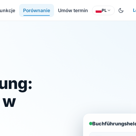
unkcje
Porównanie
Umów termin
L
PL
ung:
 w
Buchführungshel